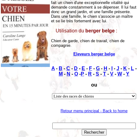
fait un chien d'une exceptionnelle vitalité qui
demande constamment à se dépenser. Il lui faut
donc un grand jardin, et une famille présente.
Dans une famille, le chien s'associe un maître
et se lie très fortement avec lui.
Utilisation du
berger belge
:
Chien de garde, chien de travail, chien de
compagnie.
Eleveurs berger belge
A
-
B
-
C
-
D
-
E
-
F
-
G
-
H
-
I
-
J
-
K
-
L
-
M
-
N
-
O
-
P
-
R
-
S
-
T
-
V
-
W
-
Y
ou
Retour menu principal - Back to home