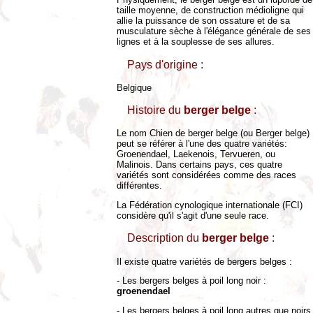
taille moyenne, de construction médioligne qui
allie la puissance de son ossature et de sa
musculature sèche à l'élégance générale de ses
lignes et à la souplesse de ses allures.
Pays d'origine :
Belgique
Histoire du
berger belge
:
Le nom Chien de berger belge (ou Berger belge)
peut se référer à l'une des quatre variétés:
Groenendael, Laekenois, Tervueren, ou
Malinois. Dans certains pays, ces quatre
variétés sont considérées comme des races
différentes.
La Fédération cynologique internationale (FCI)
considère qu'il s'agit d'une seule race.
Description du
berger belge
:
Il existe quatre variétés de bergers belges :
- Les bergers belges à poil long noir :
groenendael
- Les bergers belges à poil long autres que noirs