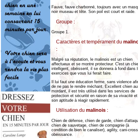
Fauve, fauve charbonné, toujours avec un mas
noir museau et tête. Son poil est court et raide.
Groupe :
Groupe 1.
Caractères et tempérament du
malino
:
Malgré sa réputation, le malinois est un chien
affectueux et se montre protecteur. C'est un chi
intelligent, obéissent, il se donnera à fond dans 
exercices que vous lui ferait faire.
Il lui faut une éducation ferme, sans violence afi
de ne pas le rendre méchant. Excellent chien au
mordant, il est très utilisé dans les services de
protection et sécurité en raison de sa vivacité et
son aptitude à réagir rapidement.
Utilisation du
malinois
:
Chien de défense, chien de garde, chien d'attaq
chien de sauvetage, chien de compagnie (à
condition de bien le canaliser), agility, cani-cross
obéissance.