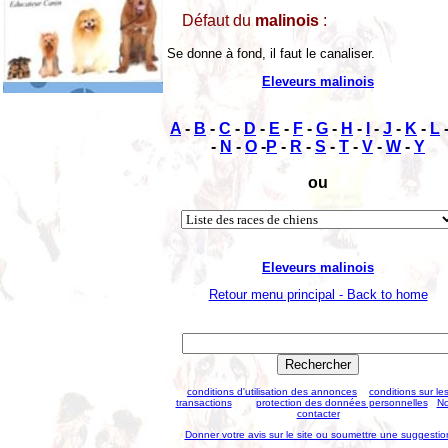
Défaut du
malinois
:
Se donne à fond, il faut le canaliser.
Eleveurs malinois
A
-
B
-
C
-
D
-
E
-
F
-
G
-
H
-
I
-
J
-
K
-
L
-
N
-
O
-
P
-
R
-
S
-
T
-
V
-
W
-
Y
ou
Eleveurs malinois
Retour menu principal - Back to home
conditions d'utilisation des annonces
conditions sur le
transactions
protection des données personnelles
N
contacter
Donner votre avis sur le site ou soumettre une suggestio