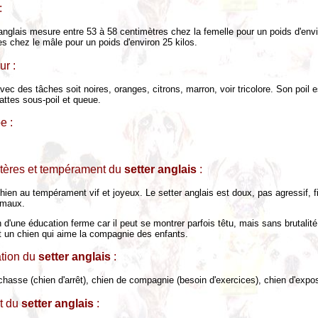
:
anglais mesure entre 53 à 58 centimètres chez la femelle pour un poids d'envi
s chez le mâle pour un poids d'environ 25 kilos.
ur :
ec des tâches soit noires, oranges, citrons, marron, voir tricolore. Son poil es
pattes sous-poil et queue.
e :
tères et tempérament du
setter anglais
:
hien au tempérament vif et joyeux. Le setter anglais est doux, pas agressif, f
imaux.
n d'une éducation ferme car il peut se montrer parfois têtu, mais sans brutalité, 
 un chien qui aime la compagnie des enfants.
ation du
setter anglais
:
hasse (chien d'arrêt), chien de compagnie (besoin d'exercices), chien d'expos
t du
setter anglais
: