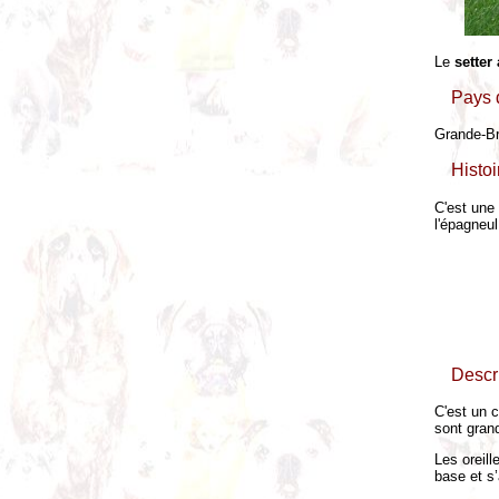
Le
setter
Pays d
Grande-Br
Histo
C'est une
l'épagneul
Descr
C'est un 
sont gran
Les oreill
base et s’