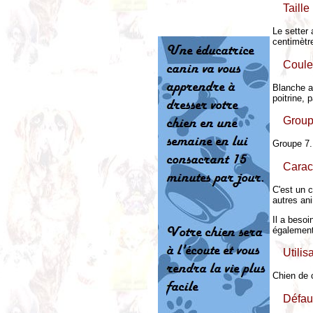
Taille 
Le setter 
centimètre
Coule
Blanche av
poitrine, 
Group
Groupe 7.
Carac
C'est un c
autres an
Il a besoi
également
Utilis
Chien de c
Défau