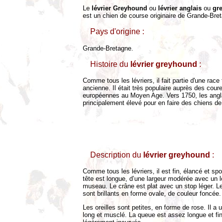
Le
lévrier Greyhound
ou
lévrier anglais
ou
gr
est un chien de course originaire de Grande-Bre
Pays d'origine :
Grande-Bretagne.
Histoire du
lévrier greyhound
:
Comme tous les lévriers, il fait partie d'une race 
ancienne. Il était très populaire auprès des cour
européennes au Moyen Age. Vers 1750, les angla
principalement élevé pour en faire des chiens de
Description du
lévrier greyhound
:
Comme tous les lévriers, il est fin, élancé et spor
tête est longue, d’une largeur modérée avec un 
museau. Le crâne est plat avec un stop léger. L
sont brillants en forme ovale, de couleur foncée.
Les oreilles sont petites, en forme de rose. Il a 
long et musclé. La queue est assez longue et fi