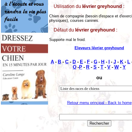
Utilisation du
lévrier greyhound
:
Chien de compagnie (besoin d'espace et d'exerc
physiques), courses canines.
Défaut du
lévrier greyhound
:
Supporte mal le froid.
Eleveurs lévrier greyhound
A
-
B
-
C
-
D
-
E
-
F
-
G
-
H
-
I
-
J
-
K
-
L
O
-
P
-
R
-
S
-
T
-
V
-
W
-
Y
ou
Retour menu principal - Back to home