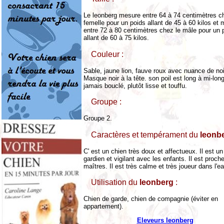
Le leonberg mesure entre 64 à 74 centimètres c
femelle pour un poids allant de 45 à 60 kilos et
entre 72 à 80 centimètres chez le mâle pour un 
allant de 60 à 75 kilos.
Couleur :
Sable, jaune lion, fauve roux avec nuance de noi
Masque noir à la tête. son poil est long à mi-long
jamais bouclé, plutôt lisse et touffu.
Groupe :
Groupe 2.
Caractères et tempérament du
leonb
C' est un chien très doux et affectueux. Il est u
gardien et vigilant avec les enfants. Il est proch
maîtres. Il est très calme et très joueur dans l'ea
Utilisation du
leonberg
:
Chien de garde, chien de compagnie (éviter en
appartement).
Eleveurs leonberg