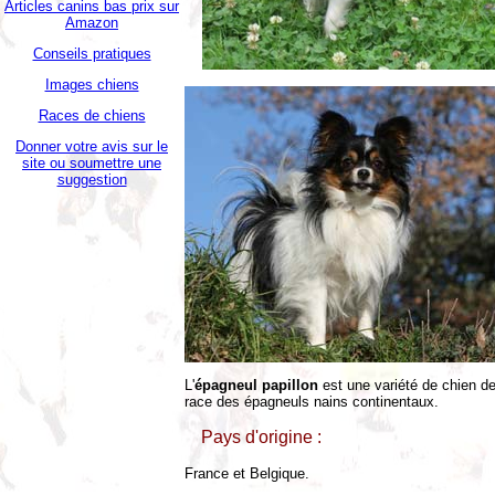
Articles canins bas prix sur
Amazon
Conseils pratiques
Images chiens
Races de chiens
Donner votre avis sur le
site ou soumettre une
suggestion
L'
épagneul papillon
est une variété de chien de
race des épagneuls nains continentaux.
Pays d'origine :
France et Belgique.