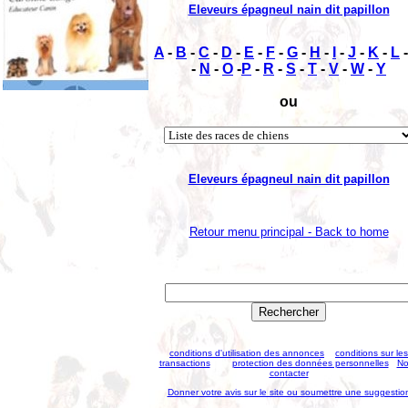
Eleveurs épagneul nain dit papillon
A
-
B
-
C
-
D
-
E
-
F
-
G
-
H
-
I
-
J
-
K
-
L
-
N
-
O
-
P
-
R
-
S
-
T
-
V
-
W
-
Y
ou
Eleveurs épagneul nain dit papillon
Retour menu principal - Back to home
conditions d'utilisation des annonces
conditions sur les
transactions
protection des données personnelles
No
contacter
Donner votre avis sur le site ou soumettre une suggestio