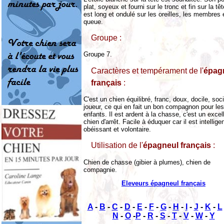
plat, soyeux et fourni sur le tronc et fin sur la tête
est long et ondulé sur les oreilles, les membres e
queue.
Groupe :
Groupe 7.
Caractères et tempérament de l'
épag
français
:
C'est un chien équilibré, franc, doux, docile, soc
joueur, ce qui en fait un bon compagnon pour les
enfants. Il est ardent à la chasse, c'est un excel
chien d'arrêt. Facile à éduquer car il est intelligen
obéissant et volontaire.
Utilisation de l'
épagneul français
:
Chien de chasse (gibier à plumes), chien de
compagnie.
Eleveurs épagneul français
A
-
B
-
C
-
D
-
E
-
F
-
G
-
H
-
I
-
J
-
K
-
L
N
-
O
-
P
-
R
-
S
-
T
-
V
-
W
-
Y