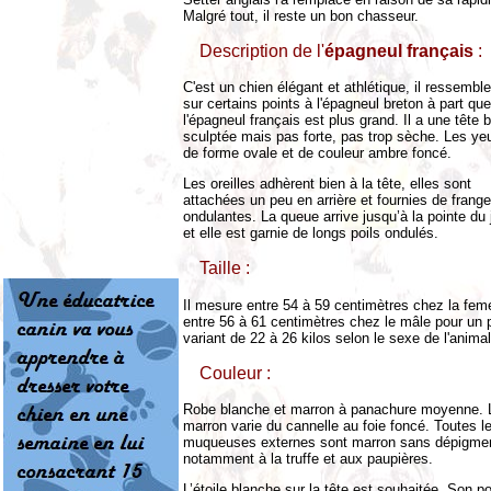
Malgré tout, il reste un bon chasseur.
Description de l'
épagneul français
:
C'est un chien élégant et athlétique, il ressemble
sur certains points à l'épagneul breton à part que
l'épagneul français est plus grand. Il a une tête 
sculptée mais pas forte, pas trop sèche. Les ye
de forme ovale et de couleur ambre foncé.
Les oreilles adhèrent bien à la tête, elles sont
attachées un peu en arrière et fournies de frang
ondulantes. La queue arrive jusqu’à la pointe du j
et elle est garnie de longs poils ondulés.
Taille :
Il mesure entre 54 à 59 centimètres chez la feme
entre 56 à 61 centimètres chez le mâle pour un 
variant de 22 à 26 kilos selon le sexe de l'animal
Couleur :
Robe blanche et marron à panachure moyenne. 
marron varie du cannelle au foie foncé. Toutes l
muqueuses externes sont marron sans dépigmen
notamment à la truffe et aux paupières.
L’étoile blanche sur la tête est souhaitée. Son po