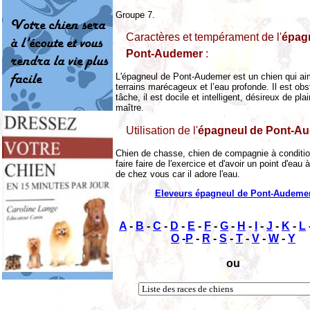
Groupe 7.
Caractères et tempérament de l'
épag
Pont-Audemer
:
L'épagneul de Pont-Audemer est un chien qui ai
terrains marécageux et l’eau profonde. Il est obs
tâche, il est docile et intelligent, désireux de pla
maître.
Utilisation de l'
épagneul de Pont-A
Chien de chasse, chien de compagnie à conditio
faire faire de l'exercice et d'avoir un point d'eau 
de chez vous car il adore l'eau.
Eleveurs épagneul de Pont-Audeme
A
-
B
-
C
-
D
-
E
-
F
-
G
-
H
-
I
-
J
-
K
-
L
O
-
P
-
R
-
S
-
T
-
V
-
W
-
Y
ou