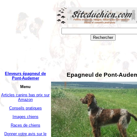
Eleveurs épagneul de
Epagneul de Pont-Aude
Pont-Audemer
Menu
Articles canins bas prix sur
Amazon
Conseils pratiques
Images chiens
Races de chiens
Donner votre avis sur le