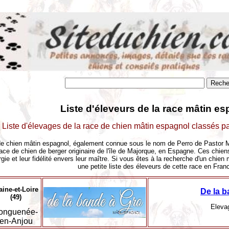
Liste d'éleveurs de la race mâtin es
Liste d'élevages de la race de chien mâtin espagnol classés p
de chien mâtin espagnol, également connue sous le nom de Perro de Pastor Ma
ace de chien de berger originaire de l'île de Majorque, en Espagne. Ces chiens
rgie et leur fidélité envers leur maître. Si vous êtes à la recherche d'un chien
une petite liste des éleveurs de cette race en Fran
ine-et-Loire
De la b
(49)
Elevag
onguenée-
en-Anjou