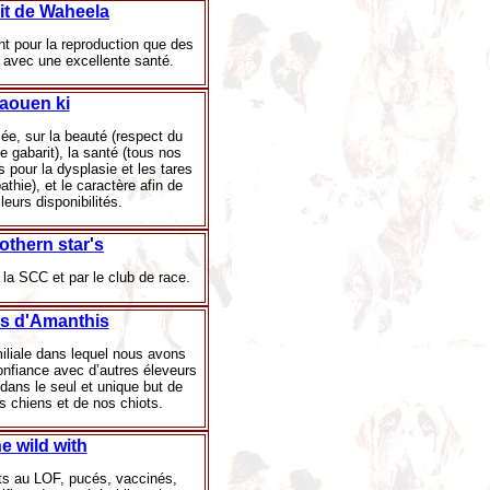
rit de Waheela
t pour la reproduction que des
 avec une excellente santé.
laouen ki
ée, sur la beauté (respect du
e gabarit), la santé (tous nos
 pour la dysplasie et les tares
thie), et le caractère afin de
leurs disponibilités.
othern star's
la SCC et par le club de race.
s d'Amanthis
miliale dans lequel nous avons
confiance avec d’autres éleveurs
ans le seul et unique but de
s chiens et de nos chiots.
he wild with
its au LOF, pucés, vaccinés,