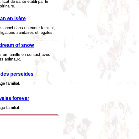
ficat de santé établi par le
térinaire.
an en Isère
ionnel dans un cadre familial,
igations sanitaires et légales.
dream of snow
s en famille en contact avec
res animaux.
 des perseides
ge familial.
weiss forever
ge familial.