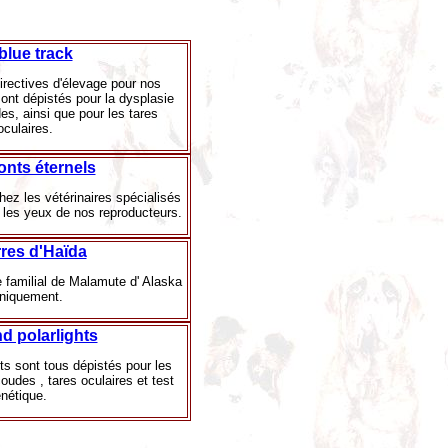
blue track
irectives d'élevage pour nos
ont dépistés pour la dysplasie
s, ainsi que pour les tares
oculaires.
nts éternels
ez les vétérinaires spécialisés
t les yeux de nos reproducteurs.
rres d'Haïda
familial de Malamute d' Alaska
uniquement.
nd polarlights
ts sont tous dépistés pour les
udes , tares oculaires et test
nétique.