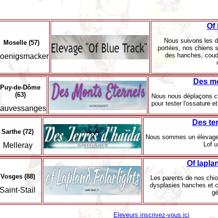
Of 
Nous suivons les d
Moselle (57)
portées, nos chiens s
des hanches, coude
oenigsmacker
Des mo
Puy-de-Dôme
(63)
Nous nous déplaçons ch
pour tester l'ossature e
auvessanges
Des te
Sarthe (72)
Nous sommes un élevage 
Lof 
Melleray
Of lapla
Vosges (88)
Les parents de nos chio
dysplasies hanches et co
Saint-Stail
gé
Eleveurs inscrivez-vous ici