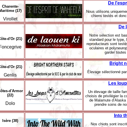
De l'esp
Charente-
Maritime (17)
Nous utilisons uniquemen
chiens testés et donc
Virollet
De 
Notre sélection est bas
ôte-d'Or (21)
standard pour le type, l
reproducteurs sont testés
Foncegrive
oculaires et polyneuropa
garder toutes 
Bright n
ôte-d'Or (21)
Élevage sélectionné par 
Genlis
Les loup
ôtes-d'Armor
Un élevage de taille fa
(22)
choisis de privilégier la 
de Malamute d’Alaska d
Dolo
prendre soins de no
Into t
Isère (38)
Nos chiots sont inscr