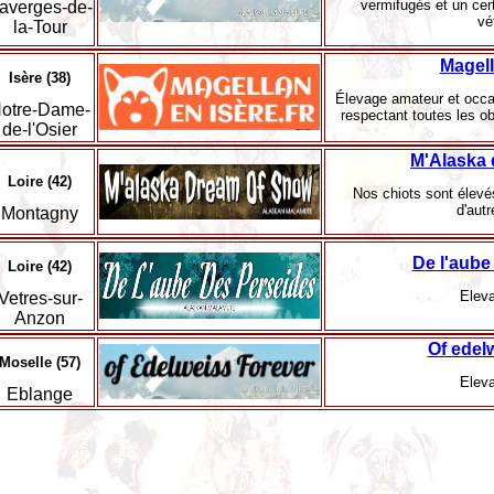
vermifugés et un certi
averges-de-
vé
la-Tour
Magell
Isère (38)
Élevage amateur et occas
otre-Dame-
respectant toutes les obl
de-l'Osier
M'Alaska 
Loire (42)
Nos chiots sont élevé
d'aut
Montagny
De l'aube
Loire (42)
Eleva
Vetres-sur-
Anzon
Of edel
Moselle (57)
Eleva
Eblange