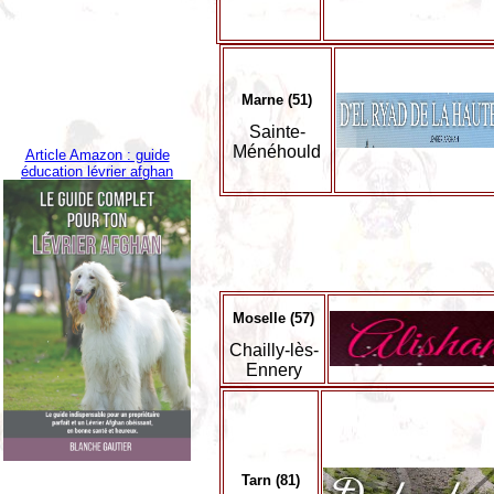
Marne (51)
Sainte-
Ménéhould
Article Amazon : guide
éducation lévrier afghan
Moselle (57)
Chailly-lès-
Ennery
Tarn (81)