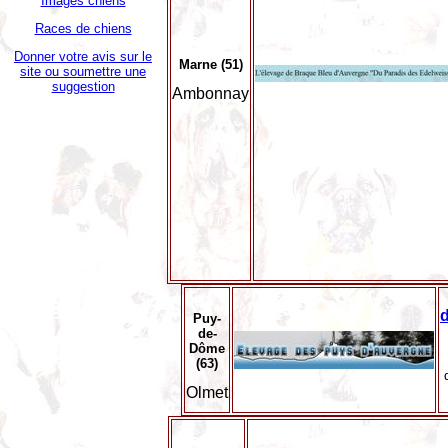
Images chiens
Races de chiens
Donner votre avis sur le
Marne (51)
site ou soumettre une
suggestion
Ambonnay
Puy-
de-
Dôme
(63)
Olmet