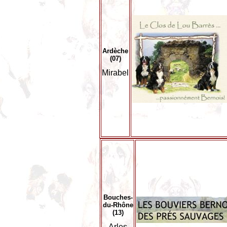
Ardèche
(07)
Mirabel
Bouches-
du-Rhône
(13)
Arles