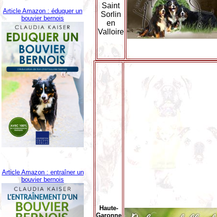
Saint
Article Amazon : éduquer un
Sorlin
bouvier bernois
en
Valloire
Article Amazon : entraîner un
bouvier bernois
Haute-
Garonne