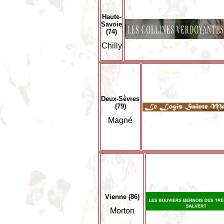
Haute-
Savoie
(74)
Chilly
Deux-Sèvres
(79)
Magné
Vienne (86)
Morton