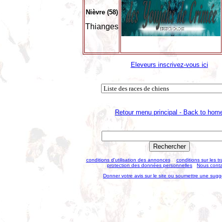
Nièvre (58)
Thianges
Eleveurs inscrivez-vous ici
Retour menu principal - Back to hom
conditions d'utilisation des annonces
conditions sur les t
protection des données personnelles
Nous conta
Donner votre avis sur le site ou soumettre une sugg