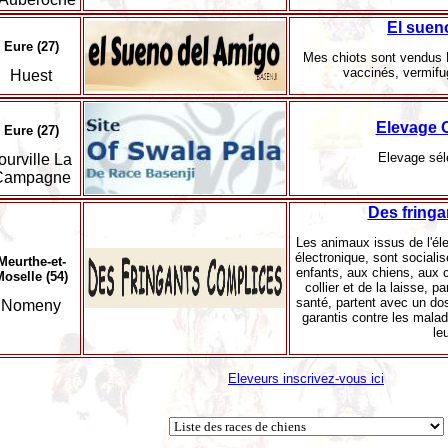
El suen
Eure (27)
Mes chiots sont vendus 
vaccinés, vermifu
Huest
Elevage O
Eure (27)
Elevage sél
ourville La
Campagne
Des fringa
Les animaux issus de l'éle
électronique, sont sociali
Meurthe-et-
enfants, aux chiens, aux c
Moselle (54)
collier et de la laisse, p
santé, partent avec un dos
Nomeny
garantis contre les malad
le
Eleveurs inscrivez-vous ici