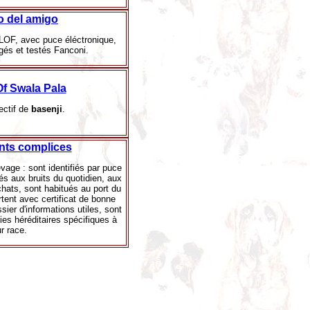
o del amigo
LOF, avec puce éléctronique,
gés et testés Fanconi.
f Swala Pala
ectif de
basenji
.
nts complices
vage : sont identifiés par puce
sés aux bruits du quotidien, aux
hats, sont habitués au port du
artent avec certificat de bonne
sier d'informations utiles, sont
ies héréditaires spécifiques à
ur race.