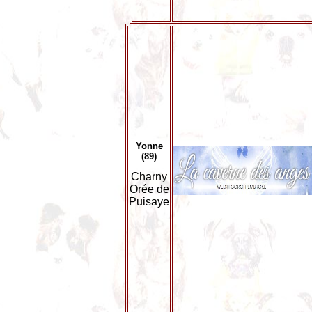
Yonne
(89)
Charny
Orée de
Puisaye