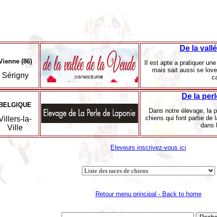
De la vall
Vienne (86)
Il est apte a pratiquer une
mais sait aussi se love
Sérigny
c
De la per
BELGIQUE
Dans notre élevage, la pr
chiens qui font partie de 
Villers-la-
dans 
Ville
Eleveurs inscrivez-vous ici
Retour menu principal - Back to home