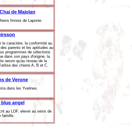
Chai de Majolan
hiens finnois de Laponie.
irsson
 le caractère, la conformité au
 des parents et les aptitudes au
aux programmes de sélections
ue dans son pays d'origine, la
tte raison qu'au niveau de la
utilise des chiens A, B et C.
ns de Verone
ïra dans les Yvelines.
l blue angel
crit au LOF, elever au seins de
e famille.