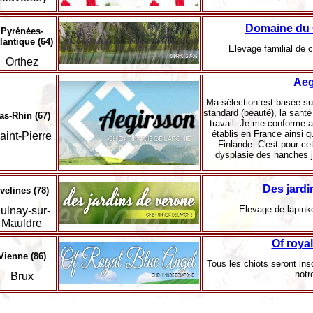
Domaine du 
Pyrénées-
lantique (64)
Elevage familial de c
Orthez
Aeg
Ma sélection est basée sur
standard (beauté), la santé
as-Rhin (67)
travail. Je me conforme 
établis en France ainsi q
aint-Pierre
Finlande. C'est pour ce
dysplasie des hanches j'
Des jardi
velines (78)
Elevage de lapinko
ulnay-sur-
Mauldre
Of roya
Vienne (86)
Tous les chiots seront ins
notr
Brux