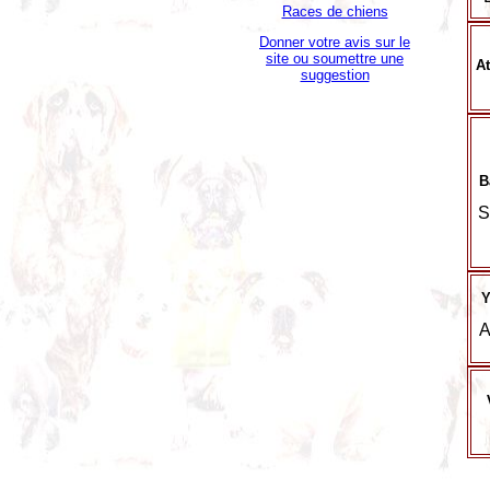
Races de chiens
Donner votre avis sur le
site ou soumettre une
At
suggestion
B
S
Y
A