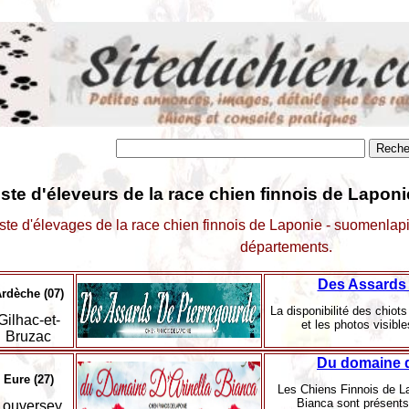
iste d'éleveurs de la race chien finnois de Lapon
iste d'élevages de la race chien finnois de Laponie - suomenlap
départements.
Des Assards 
rdèche (07)
La disponibilité des chiot
Gilhac-et-
et les photos visibl
Bruzac
Du domaine d
Eure (27)
Les Chiens Finnois de L
Bianca sont présents
Louversey