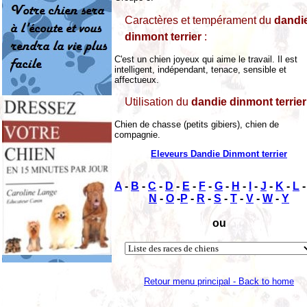
Caractères et tempérament du
dandi
dinmont terrier
:
C'est un chien joyeux qui aime le travail. Il est
intelligent, indépendant, tenace, sensible et
affectueux.
Utilisation du
dandie dinmont terrier
Chien de chasse (petits gibiers), chien de
compagnie.
Eleveurs Dandie Dinmont terrier
A
-
B
-
C
-
D
-
E
-
F
-
G
-
H
-
I
-
J
-
K
-
L
N
-
O
-
P
-
R
-
S
-
T
-
V
-
W
-
Y
ou
Retour menu principal - Back to home