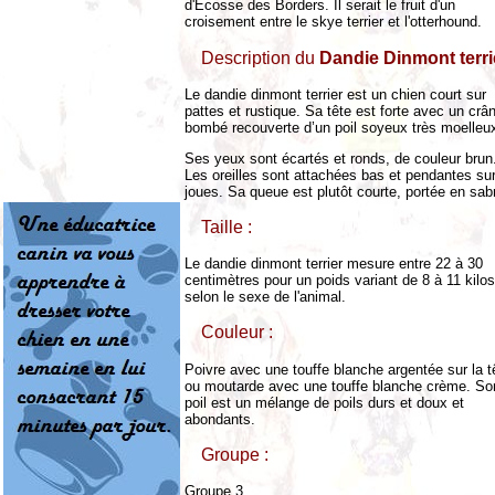
d'Écosse des Borders. Il serait le fruit d'un
croisement entre le skye terrier et l'otterhound.
Description du
Dandie Dinmont terri
Le dandie dinmont terrier est un chien court sur
pattes et rustique. Sa tête est forte avec un crâ
bombé recouverte d’un poil soyeux très moelleu
Ses yeux sont écartés et ronds, de couleur brun
Les oreilles sont attachées bas et pendantes sur
joues. Sa queue est plutôt courte, portée en sab
Taille :
Le dandie dinmont terrier mesure entre 22 à 30
centimètres pour un poids variant de 8 à 11 kilos
selon le sexe de l'animal.
Couleur :
Poivre avec une touffe blanche argentée sur la t
ou moutarde avec une touffe blanche crème. So
poil est un mélange de poils durs et doux et
abondants.
Groupe :
Groupe 3.