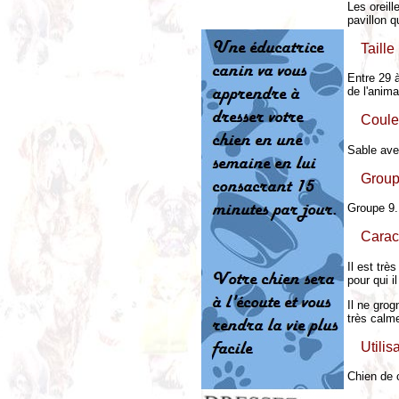
Les oreill
pavillon q
Taille 
Entre 29 à
de l'anima
Coule
Sable avec
Group
Groupe 9.
Carac
Il est trè
pour qui i
Il ne grog
très calm
Utilis
Chien de 