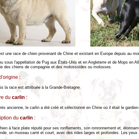
 est une race de chien provenant de Chine et existant en Europe depuis au mo
nu sous l'appellation de Pug aux États-Unis et en Angleterre et de Mops en Al
rie des chiens de compagnie et des molossoïdes ou molosses.
'origine :
s la race est attribuée à la Grande-Bretagne.
ire du
carlin
:
très ancienne, le carlin a été créé et sélectionné en Chine où il était le gardi
iption du
carlin
:
chien à face plate réputé pour ses ronflements, son ronronnement et, étonnam
onde, un museau carré et court, avec des rides larges et profondes. Les yeux s