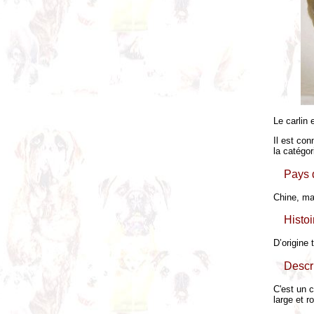
Le carlin
Il est con
la catégo
Pays d
Chine, mai
Histo
D’origine 
Descr
C'est un 
large et r