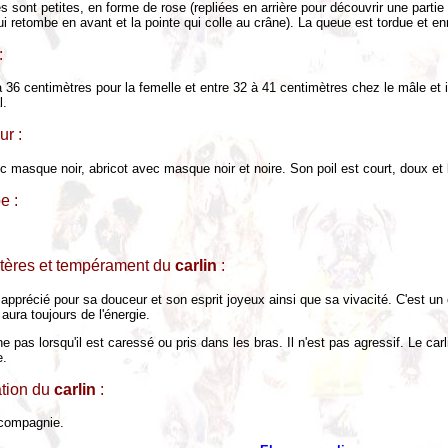
es sont petites, en forme de rose (repliées en arrière pour découvrir une partie
ui retombe en avant et la pointe qui colle au crâne). La queue est tordue et e
:
 36 centimètres pour la femelle et entre 32 à 41 centimètres chez le mâle et i
l.
ur :
 masque noir, abricot avec masque noir et noire. Son poil est court, doux et 
e :
tères et tempérament du
carlin
:
s apprécié pour sa douceur et son esprit joyeux ainsi que sa vivacité. C'est u
l aura toujours de l'énergie.
ne pas lorsqu'il est caressé ou pris dans les bras. Il n'est pas agressif. Le carl
e.
ation du
carlin
:
compagnie.