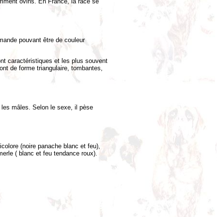
tamment ovins. En France, la race se
amande pouvant être de couleur
nt caractéristiques et les plus souvent
 sont de forme triangulaire, tombantes,
 les mâles. Selon le sexe, il pèse
ricolore (noire panache blanc et feu),
merle ( blanc et feu tendance roux).