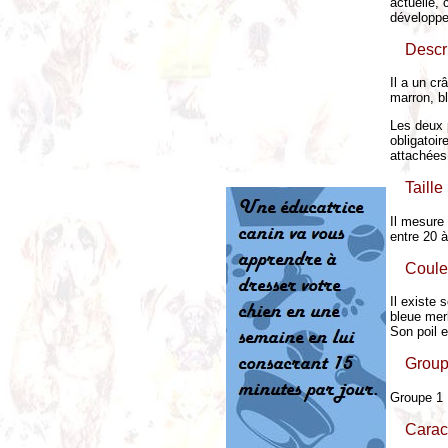
actuelle, 
développe
Descr
Il a un c
marron, b
Les deux 
obligatoir
attachées
Taille 
Il mesure 
entre 20 à
Coule
Il existe 
bleue merl
Son poil e
Group
Groupe 1
Carac