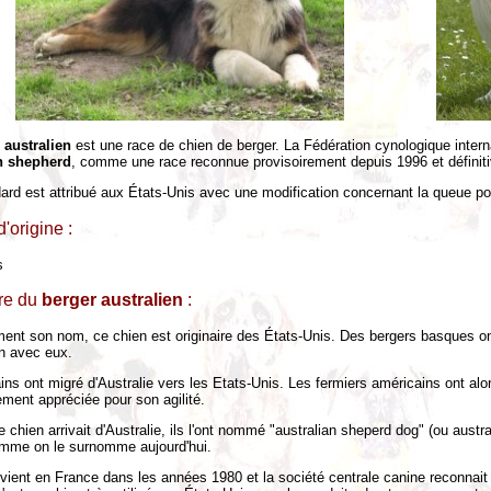
 australien
est une race de chien de berger. La Fédération cynologique interna
an shepherd
, comme une race reconnue provisoirement depuis 1996 et définit
ard est attribué aux États-Unis avec une modification concernant la queue p
'origine :
s
ire du
berger australien
:
ment son nom, ce chien est originaire des États-Unis. Des bergers basques o
en avec eux.
ins ont migré d'Australie vers les Etats-Unis. Les fermiers américains ont alo
ment appréciée pour son agilité.
chien arrivait d'Australie, ils l'ont nommé "australian sheperd dog" (ou austr
mme on le surnomme aujourd'hui.
evient en France dans les années 1980 et la société centrale canine reconnait