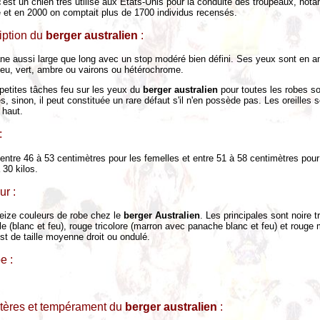
c'est un chien très utilisé aux États-Unis pour la conduite des troupeaux, no
 et en 2000 on comptait plus de 1700 individus recensés.
iption du
berger australien
:
râne aussi large que long avec un stop modéré bien défini. Ses yeux sont en 
leu, vert, ambre ou vairons ou hétérochrome.
petites tâches feu sur les yeux du
berger australien
pour toutes les robes so
es, sinon, il peut constituée un rare défaut s'il n'en possède pas. Les oreilles
 haut.
:
entre 46 à 53 centimètres pour les femelles et entre 51 à 58 centimètres pour
 30 kilos.
ur :
seize couleurs de robe chez le
berger Australien
. Les principales sont noire t
e (blanc et feu), rouge tricolore (marron avec panache blanc et feu) et rouge 
st de taille moyenne droit ou ondulé.
e :
tères et tempérament du
berger australien
: