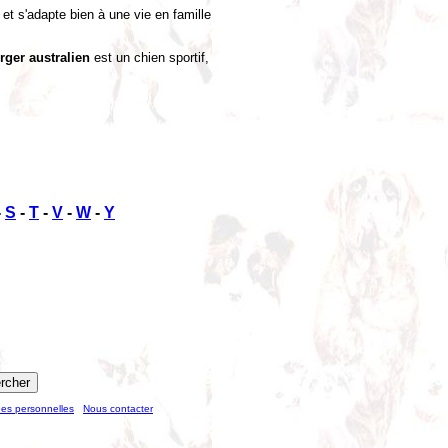
 et s'adapte bien à une vie en famille
rger australien
est un chien sportif,
-
S
-
T
-
V
-
W
-
Y
ées personnelles
Nous contacter