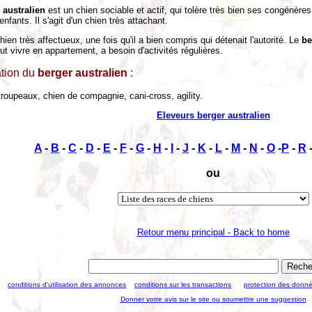
 australien
est un chien sociable et actif, qui tolère très bien ses congénères
nfants. Il s'agit d'un chien très attachant.
hien très affectueux, une fois qu'il a bien compris qui détenait l'autorité. Le
be
peut vivre en appartement, a besoin d'activités régulières.
ation du
berger australien
:
troupeaux, chien de compagnie, cani-cross, agility.
Eleveurs berger australien
A
-
B
-
C
-
D
-
E
-
F
-
G
-
H
-
I
-
J
-
K
-
L
-
M
-
N
-
O
-
P
-
R
ou
Retour menu principal - Back to home
conditions d'utilisation des annonces
conditions sur les transactions
protection des donn
Donner votre avis sur le site ou soumettre une suggestion