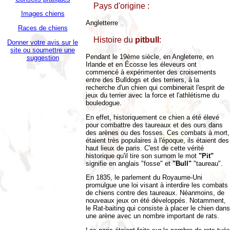
Pays d'origine :
Images chiens
Angletterre
Races de chiens
Histoire du
pitbull
:
Donner votre avis sur le
site ou soumettre une
Pendant le 19ème siècle, en Angleterre, en
suggestion
Irlande et en Écosse les éleveurs ont
commencé à expérimenter des croisements
entre des Bulldogs et des terriers, à la
recherche d'un chien qui combinerait l'esprit de
jeux du terrier avec la force et l'athlétisme du
bouledogue.
En effet, historiquement ce chien a été élevé
pour combattre des taureaux et des ours dans
des arènes ou des fosses. Ces combats à mort,
étaient très populaires à l'époque, ils étaient des
haut lieux de paris. C'est de cette vérité
historique qu'il tire son surnom le mot
"Pit"
signifie en anglais "fosse" et
"Bull"
"taureau".
En 1835, le parlement du Royaume-Uni
promulgue une loi visant à interdire les combats
de chiens contre des taureaux. Néanmoins, de
nouveaux jeux on été développés. Notamment,
le Rat-baiting qui consiste à placer le chien dans
une arène avec un nombre important de rats.