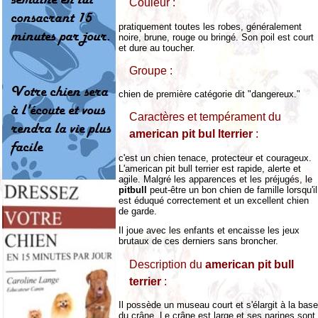
Couleur :
pratiquement toutes les robes, généralement
noire, brune, rouge ou bringé. Son poil est court
et dure au toucher.
Groupe :
chien de première catégorie dit "dangereux."
Caractères et tempérament du
american pit bul lterrier
:
c'est un chien tenace, protecteur et courageux.
L'american pit bull terrier est rapide, alerte et
agile. Malgré les apparences et les préjugés, le
pitbull
peut-être un bon chien de famille lorsqu'il
est éduqué correctement et un excellent chien
de garde.
Il joue avec les enfants et encaisse les jeux
brutaux de ces derniers sans broncher.
Description du
american pit bull
terrier
:
Il possède un museau court et s'élargit à la base
du crâne. Le crâne est large et ses narines sont