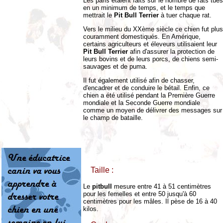
Les paris étaient faits sur le nombre de rats tués
en un minimum de temps, et le temps que
mettrait le
Pit Bull Terrier
à tuer chaque rat.
Vers le milieu du XXème siècle ce chien fut plus
couramment domestiqués. En Amérique,
certains agriculteurs et éleveurs utilisaient leur
Pit Bull Terrier
afin d'assurer la protection de
leurs bovins et de leurs porcs, de chiens semi-
sauvages et de puma.
Il fut également utilisé afin de chasser,
d'encadrer et de conduire le bétail. Enfin, ce
chien a été utilisé pendant la Première Guerre
mondiale et la Seconde Guerre mondiale
comme un moyen de délivrer des messages sur
le champ de bataille.
Taille :
Le
pitbull
mesure entre 41 à 51 centimètres
pour les femelles et entre 50 jusqu'à 60
centimètres pour les mâles. Il pèse de 16 à 40
kilos.